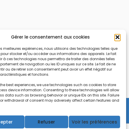
Gérer le consentement aux cookies
 les meilleures expériences, nous utilisons des technologies telles que
 pour stocker et/ou accéder aux informations des appareils. Le fait
r à ces technologies nous permettra de traiter des données telles
ortement de navigation ou les ID uniques sur ce site. Le fait de ne
ir ou de retirer son consentement peut avoir un effet négatif sur
aractéristiques et fonctions.
the best experiences, we use technologies such as cookies to store
ess device information. Consenting to these technologies will allow
ss data such as browsing behavior or unique IDs on this site. Failure
 or withdrawal of consent may adversely affect certain features and
Copyright © 2026 CEIFAC | Powered by
Gradiant
epter
Refuser
Voir les préférences