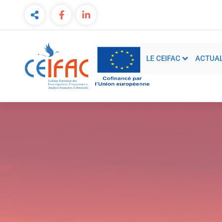
LE CEIFAC
ACTUAL
Collège Européen des Investigations financières et
de l’Analyse Financière criminelle