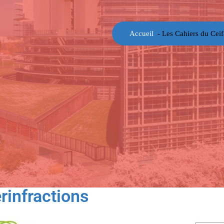
Accueil
-
Les Cahiers du Ceif
infractions