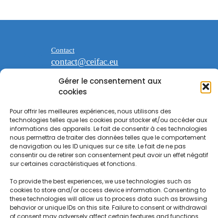
Contact
contact@ceifac.eu
Gérer le consentement aux
cookies
Pour offrir les meilleures expériences, nous utilisons des
technologies telles que les cookies pour stocker et/ou accéder aux
espace Saint Georges
informations des appareils. Le fait de consentir à ces technologies
47 avenue de la Forêt noire 67000
nous permettra de traiter des données telles que le comportement
Strasbourg
de navigation ou les ID uniques sur ce site. Le fait de ne pas
consentir ou de retirer son consentement peut avoir un effet négatif
sur certaines caractéristiques et fonctions.
To provide the best experiences, we use technologies such as
cookies to store and/or access device information. Consenting to
these technologies will allow us to process data such as browsing
behavior or unique IDs on this site. Failure to consent or withdrawal
of consent may adversely affect certain features and functions.