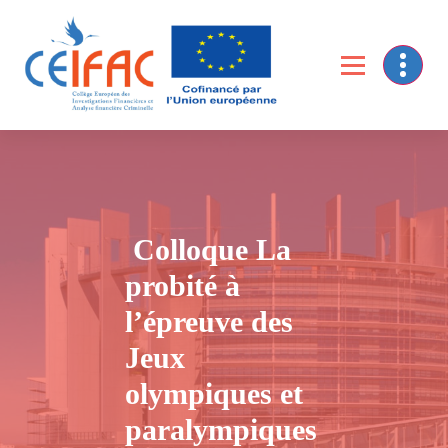
Collège Européen des Investigations financières et de l’Analyse Financière criminelle
Colloque La
probité à
l’épreuve des
Jeux
olympiques et
paralympiques