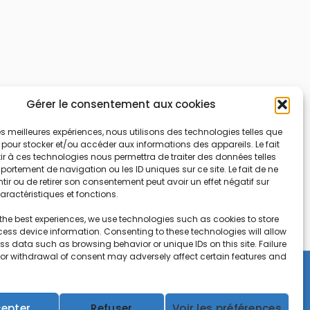
Gérer le consentement aux cookies
 les meilleures expériences, nous utilisons des technologies telles que
 pour stocker et/ou accéder aux informations des appareils. Le fait
r à ces technologies nous permettra de traiter des données telles
ortement de navigation ou les ID uniques sur ce site. Le fait de ne
ir ou de retirer son consentement peut avoir un effet négatif sur
aractéristiques et fonctions.
the best experiences, we use technologies such as cookies to store
ess device information. Consenting to these technologies will allow
ss data such as browsing behavior or unique IDs on this site. Failure
 or withdrawal of consent may adversely affect certain features and
Copyright © 2026 CEIFAC | Powered by
Gradiant
epter
Refuser
Voir les préférences