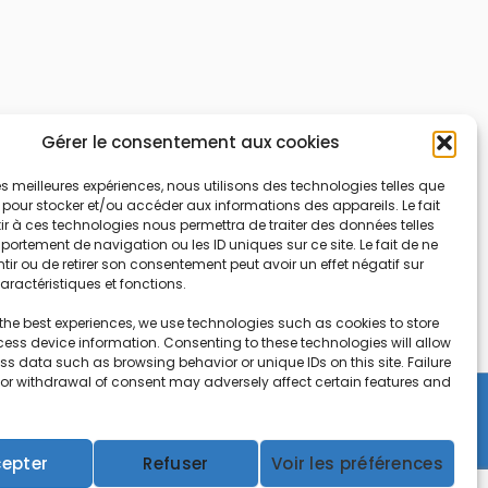
Gérer le consentement aux cookies
 les meilleures expériences, nous utilisons des technologies telles que
 pour stocker et/ou accéder aux informations des appareils. Le fait
r à ces technologies nous permettra de traiter des données telles
ortement de navigation ou les ID uniques sur ce site. Le fait de ne
ir ou de retirer son consentement peut avoir un effet négatif sur
aractéristiques et fonctions.
the best experiences, we use technologies such as cookies to store
ess device information. Consenting to these technologies will allow
ss data such as browsing behavior or unique IDs on this site. Failure
 or withdrawal of consent may adversely affect certain features and
Copyright © 2026 CEIFAC | Powered by
Gradiant
epter
Refuser
Voir les préférences