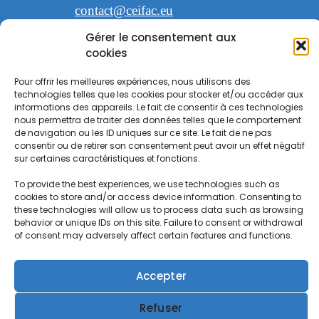
contact@ceifac.eu
Gérer le consentement aux
cookies
Pour offrir les meilleures expériences, nous utilisons des
technologies telles que les cookies pour stocker et/ou accéder aux
espace Saint Georges
informations des appareils. Le fait de consentir à ces technologies
47 avenue de la Forêt noire 67000
nous permettra de traiter des données telles que le comportement
Strasbourg
de navigation ou les ID uniques sur ce site. Le fait de ne pas
consentir ou de retirer son consentement peut avoir un effet négatif
sur certaines caractéristiques et fonctions.
To provide the best experiences, we use technologies such as
cookies to store and/or access device information. Consenting to
these technologies will allow us to process data such as browsing
behavior or unique IDs on this site. Failure to consent or withdrawal
of consent may adversely affect certain features and functions.
Accepter
Refuser