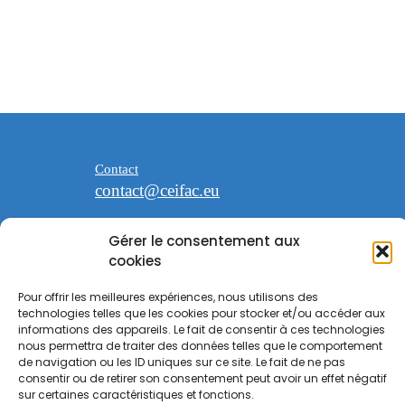
Contact
contact@ceifac.eu
Gérer le consentement aux
cookies
Pour offrir les meilleures expériences, nous utilisons des
espace Saint Georges
technologies telles que les cookies pour stocker et/ou accéder aux
47 avenue de la Forêt noire 67000
informations des appareils. Le fait de consentir à ces technologies
Strasbourg
nous permettra de traiter des données telles que le comportement
de navigation ou les ID uniques sur ce site. Le fait de ne pas
consentir ou de retirer son consentement peut avoir un effet négatif
sur certaines caractéristiques et fonctions.