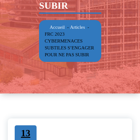
SUBIR
Accueil
-
Articles
-
FRC 2023
CYBERMENACES
SUBTILES S’ENGAGER
POUR NE PAS SUBIR
13