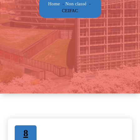
Home
-
Non classé
-
CEIFAC
8