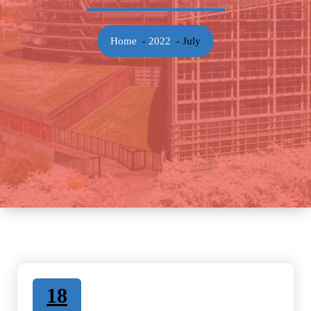
Home
-
2022
-
July
18