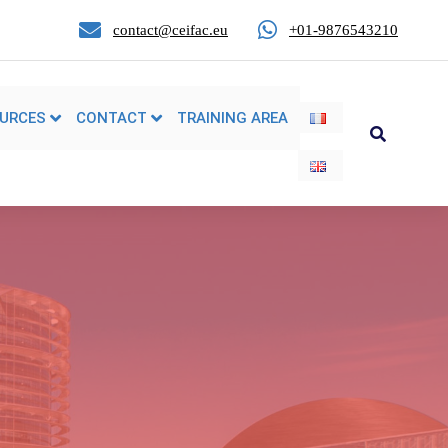
contact@ceifac.eu
+01-9876543210
URCES
CONTACT
TRAINING AREA