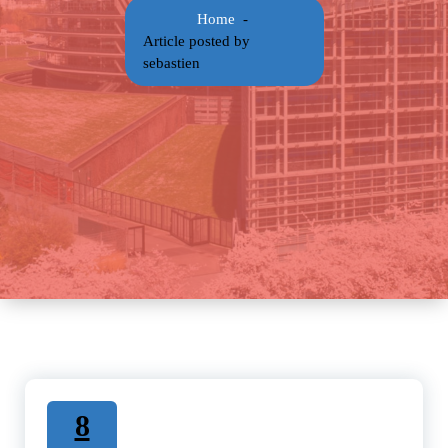
Home
-
Article posted by
sebastien
8